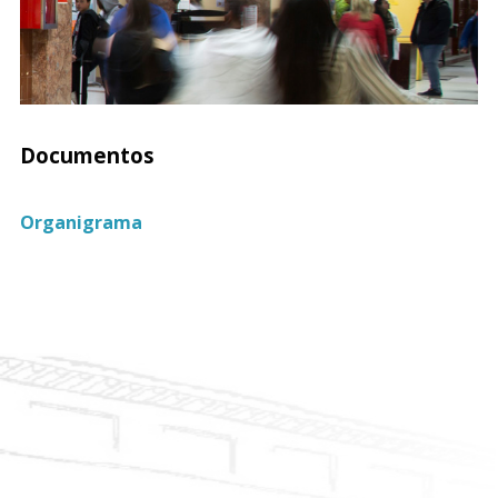
Internacional
Documentos
Organigrama