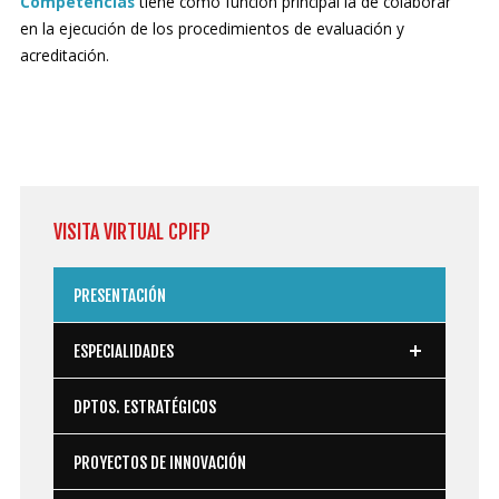
Competencias
tiene como función principal la de colaborar
en la ejecución de los procedimientos de evaluación y
acreditación.
VISITA
VIRTUAL CPIFP
PRESENTACIÓN
ESPECIALIDADES
Fabricación mecánica
DPTOS. ESTRATÉGICOS
Construcción y obra civil
PROYECTOS DE INNOVACIÓN
Electricidad y electrónica