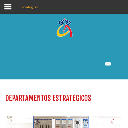
Estratégicos
SECCIONES
BUSCAR
EN ESTA WEB
Inicio
Centro
Of. educativa
Calendarios
DEPARTAMENTOS ESTRATÉGICOS
Noticias
Secretaría
Portal Empleo