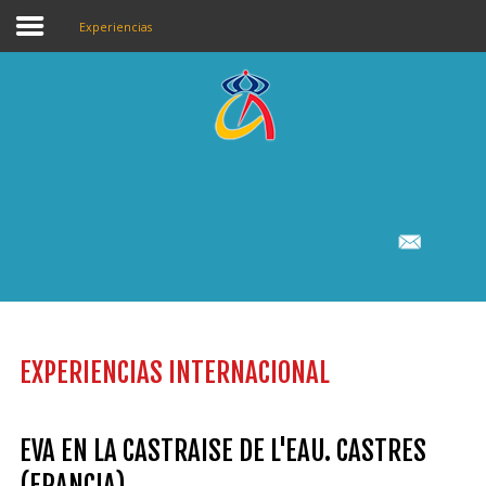
Experiencias
SECCIONES
BUSCAR
EN ESTA WEB
Inicio
Centro
Of. educativa
Calendarios
EXPERIENCIAS INTERNACIONAL
Noticias
Secretaría
EVA EN LA CASTRAISE DE L'EAU. CASTRES
(FRANCIA)
Portal Empleo